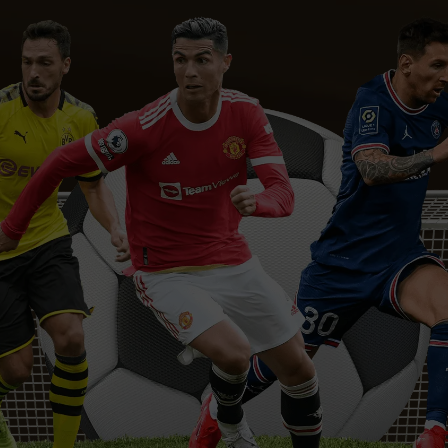
骗！有任何疑问，请及时联系我们7X24小时在线客服为您解答
0063-9777555555 0063-770888888
推荐⭐️【钱能钱包】存取款！支持 支付宝--微信--银行卡充值，
存取款秒到账，完美解决银行卡风控问题。资金安全，信息保密，
账号即可使用，存取款还可获得最高88888元+58888元回馈彩金
福利：新注册会员可以领取免费现金38元！下载APP再送您18
提款）具体请先到‘活动’查看活动领取详情！还有更多独家优惠
来袭：【赢钱奖上奖】单注加奖无上限，让您快乐又开心！【失
】单注救援无上限，拯救您的不开心，详情请查看优惠活动！
提醒：所有在QQ、微信、掌嗨或者其他APP建立的跟投计划群
及冒充官方客服提供单独充值方式的均为骗子！！！请广大会员
充值渠道，谨防上当受骗，以免造成您的金额损失！！！
借款，游戏账号最高可借1000000元！ 游戏账号就是金钱，等