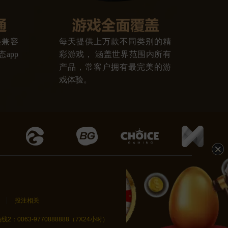
美兼容
每天提供上万款不同类别的精
app
彩游戏， 涵盖世界范围内所有
产品，常客户拥有最完美的游
戏体验。
投注相关
2：0063-9770888888（7X24小时）