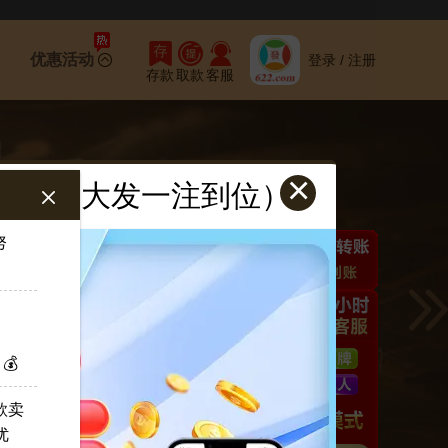
优惠活动
登录
/
注册
存款
取款
客服
×
荣华富贵 大发一注到位）
努
💰
款卖
优