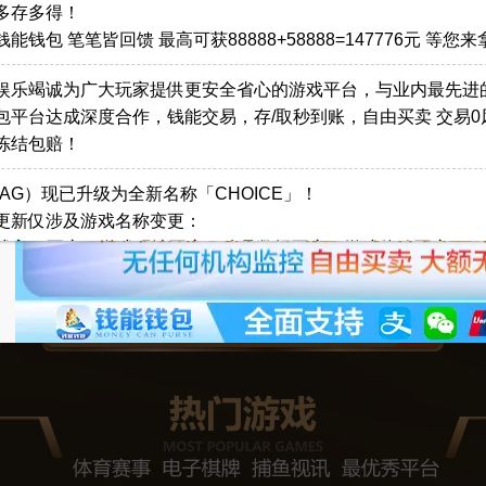
多存多得！
能钱包 笔笔皆回馈 最高可获88888+58888=147776元 等您来
娱乐竭诚为广大玩家提供更安全省心的游戏平台，与业内最先进
取款卖币100%保险，零风险存取款，超大额资金秒到账！充值直送1%加赠优惠，
包平台达成深度合作，钱能交易，存/取秒到账，自由买卖 交易0
冻结包赔！
（AG）现已升级为全新名称「CHOICE」！
更新仅涉及游戏名称变更：
游戏入口不变✓ 游戏玩法不变✓ 账号数据不变✓ 游戏体验不变
的游戏，熟悉的乐趣，只是换了一个新名字。
温馨提醒：由于近期有不法分子通过网络劫持手段,传播非法信息进
动！（例如：网址更改，网站升级，资料转移,公司调整，私下转
要求您提供会员账号的登陆密码， 取款密码信息，私下转账，均
切记！「大发体育 622.com」没有与任何平台合并，更不会以任
求会员提供任何密码、向会员发送收款信息索取钱财以及不会主
或私聊等任何形式告知会员优惠活动！请广大会员相互转告，以