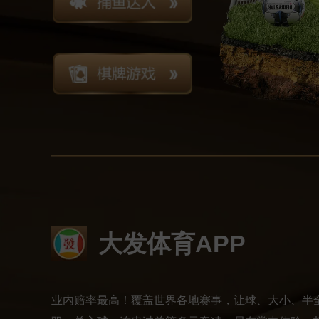
越值
*
全民
分钟
大发体育APP
业内赔率最高！覆盖世界各地赛事，让球、大小、半