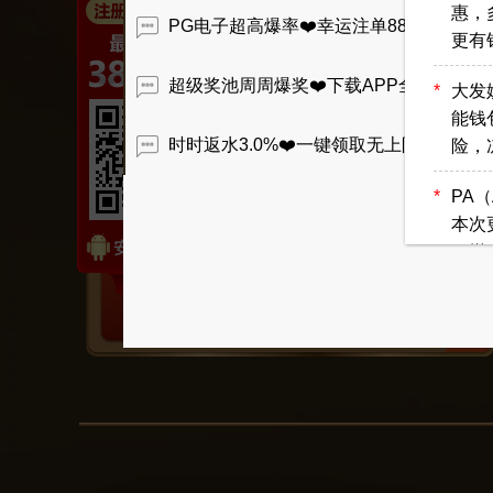
惠，
PG电子超高爆率❤️幸运注单888倍❤️
更有钱
超级奖池周周爆奖❤️下载APP全民抢红包
*
大发
💥💥平台主推【钱能钱包】❗️❗️ 最强加密技术，全程交易保障，钱能
能钱
时时返水3.0%❤️一键领取无上限❤️
险，
*
PA
本次
✓ 
熟悉
*
📢
骗活
等）
子！
由要
群聊