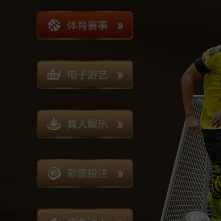
当受
热线: 
*
站长
忧 
官网
*
注册
直接
您！
*
劲爆
援金
*
温馨
打以
官网
*
免息