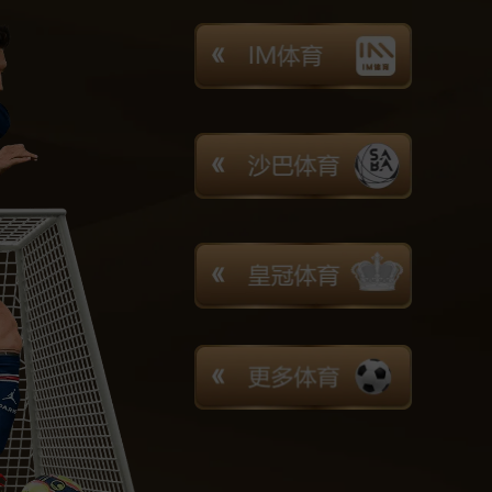
！国际
大额无
注册
！
元（可
等着
利救
、代
认准
级越高